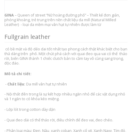
GINA
– Queen of street “Nữ hoàng đường phố” – Thiết kế đơn giản,
phóng khoáng, trẻ trung trên nền chất liệu da mill (Natural Milled
Leather) - loại da mềm mại vân hạt tự nhiên được làm từ
Fullgrain leather
có bề mặt và độ dẻo dai tốt nhất tạo phong cách thật khác biệt cho bạn
thả dáng trên phố. Một chút phá cách với quai đeo qua vai có thể tháo
rời, biến GINA thành 1 chiếc clutch bản to cầm tay vô cùng sang trọng,
độc đáo.
Mô tả chi tiết:
-
Chất liệu:
Da mill vân hạt tự nhiên
- Nội thất đên trong là sự kết hợp nhiều ngăn nhỏ để các vật dụng nhỏ
và 1 ngăn to có khóa kéo miệng.
- Lớp lót trong cotton dày dặn
- Quai đeo dài có thể tháo rời, điều chỉnh để đeo vai, đeo chéo.
- Phân loại màu: Đen, Nâu, xanh coban, Xanh cổ vịt, Xanh Navy, Tím đỏ,