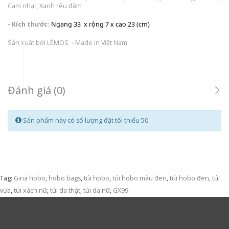
Cam nhạt, Xanh rêu đậm
- Kích thước:
Ngang 33  x rộng 7 x cao 23 (cm)
Sản xuất bởi LÉMOS - Made in Việt Nam
Đánh giá (0)
Sản phẩm này có số lượng đặt tối thiểu 50
Tag:
Gina hobo
,
hobo bags
,
túi hobo
,
túi hobo màu đen
,
túi hobo đen
,
túi
vừa
,
túi xách nữ
,
túi da thật
,
túi da nữ
,
GX99