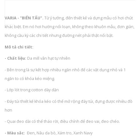
VARIA - "BIẾN TẤU".
Từ ý tưởng, đến thiết kế và dựng mẫu có hơi chút
khác biệt. Em nó hơi hướng nổi loạn, không theo khuôn mẫu, đơn giản,
không cầu kỳ các chi tiết nhưng đường nét phải thật nổi bật.
Mô tả chi tiết:
- Chất liệu:
Da mill vân hạt tự nhiên
- Bên trong là sự kết hợp nhiều ngăn nhỏ để các vật dụng nhỏ và 1
ngăn to có khóa kéo miệng.
- Lớp lót trong cotton dày dặn
- Đáy túi thiết kế khóa kéo có thể mở rộng đáy túi, đựng được nhiều đồ
hơn
- Quai đeo dài có thể tháo rời, điều chỉnh để đeo vai, đeo chéo.
- Màu sắc:
Đen, Nâu da bò, Xám tro, Xanh Navy