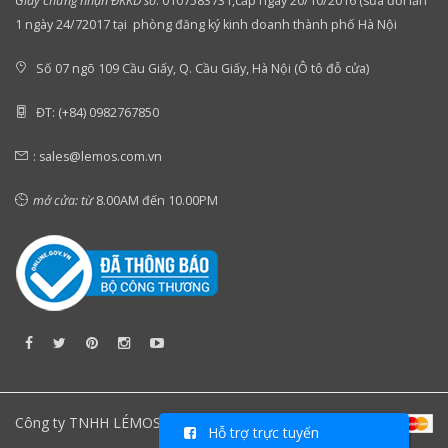
Giấy chứng nhận ĐKKD số
:
0107583731,cấp ngày 20/10/2016 (sửa đổi lần
1 ngày 24/72017 tại phòng đăng ký kinh doanh thành phố Hà Nội
Số 07 ngõ 109 Cầu Giấy, Q. Cầu Giấy, Hà Nội (Ô tô đỗ cửa)
ĐT: (+84) 0982767850
:
sales@lemos.com.vn
mở cửa: từ
8.00AM đến 10.00PM
Công ty TNHH LÉMOS Việt Nam
Hỗ trợ trực tuyến