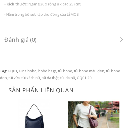
- Kích thước:
Ngang 36 x rộng 8 x cao 25 (cm)
- Nằm trong bộ sưu tập thu đông của LÉMOS
Đánh giá (0)
Tag:
GQ01
,
Gina hobo
,
hobo bags
,
túi hobo
,
túi hobo màu đen
,
túi hobo
đen
,
túi vừa
,
túi xách nữ
,
túi da thật
,
túi da nữ
,
GQ01-20
SẢN PHẨN LIÊN QUAN