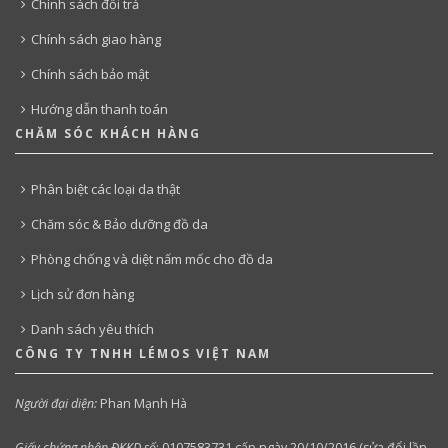
Chính sách đổi trả
Chính sách giao hàng
Chính sách bảo mật
Hướng dẫn thanh toán
CHĂM SÓC KHÁCH HÀNG
Phân biệt các loại da thật
Chăm sóc & Bảo dưỡng đồ da
Phòng chống và diệt nấm mốc cho đồ da
Lịch sử đơn hàng
Danh sách yêu thích
CÔNG TY TNHH LÉMOS VIỆT NAM
Người đại diện:
Phan Mạnh Hà
Giấy chứng nhận ĐKKD số
:
0107583731,cấp ngày 20/10/2016 (sửa đổi lần