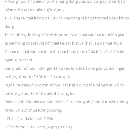
+ Mong muốn 1 chiếc ví có khả năng đựng vừa các loại giấy tờ xe, bảo
hiểm y tế vừa có nhiều ngăn đựng
+ Lo lắng về chất lượng da, liệu có khả năng bị bong tróc mép sau khi sử
dụng
Tất cả những lo lắng trên sẽ được Aric Ví da thật vân hạt tự nhiên giải
quyết trong tích tắc với bởi thiết kế đặc biệt và chất liệu da thật 100%
Ví nam da thật vân hạt tự nhiên làm hoàn toàn từ da thật kể cả lớp lót
ngăn giữa các ví
Sản phẩm sở hữu một ngăn khóa kéo lớn để bảo vệ giấy tờ, mỗi ngăn
to đựng được từ 20-30 tờ tiền cùng lúc
Ngoài ra chiếc ví Aric còn sở hữu các ngăn đựng thẻ riêng biệt, để có
thể đựng được từ 6-10 chiếc thẻ cùng lúc
Điểm mạnh đặc biệt của sản phẩm là sự mỏng nhẹ hơn ví truyền thống
nhiều với sức chứa tương đương.
- Chất liệu : da bò thật 100%
- Kích thước : 10 x 12cm ( Ngang x Cao )