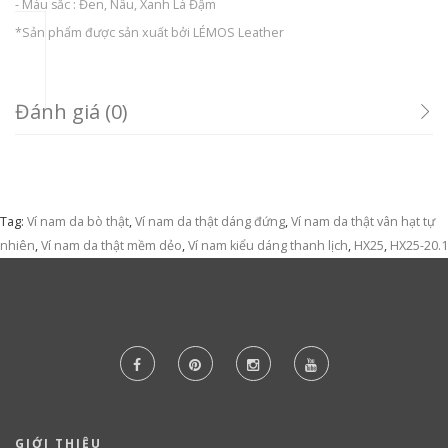
- Màu sắc : Đen, Nâu, Xanh Lá Đậm
*Sản phẩm được sản xuất bởi LÉMOS Leather
Đánh giá (0)
Tag:
Ví nam da bò thật
,
Ví nam da thật dáng đứng
,
Ví nam da thật vân hạt tự
nhiên
,
Ví nam da thật mềm dẻo
,
Ví nam kiểu dáng thanh lịch
,
HX25
,
HX25-20.1
GIỚI THIỆU