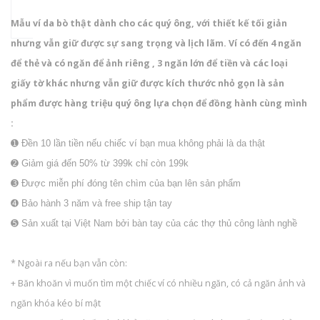
Mẫu ví da bò thật dành cho các quý ông, với thiết kế tối giản
nhưng vẫn giữ được sự sang trọng và lịch lãm. Ví có đến 4 ngăn
để thẻ và có ngăn để ảnh riêng , 3 ngăn lớn để tiền và các loại
giấy tờ khác nhưng vẫn giữ được kích thước nhỏ gọn là sản
phẩm được hàng triệu quý ông lựa chọn để đồng hành cùng mình
:
➊ Đền 10 lần tiền nếu chiếc ví bạn mua không phải là da thật
➋ Giảm giá đến 50% từ 399k chỉ còn 199k
➌ Được miễn phí đóng tên chìm của bạn lên sản phẩm
➍ Bảo hành 3 năm và free ship tận tay
➎ Sản xuất tại Việt Nam bởi bàn tay của các thợ thủ công lành nghề
* Ngoài ra nếu bạn vẫn còn:
+ Băn khoăn vì muốn tìm một chiếc ví có nhiều ngăn, có cả ngăn ảnh và
ngăn khóa kéo bí mật