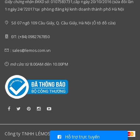
Giấy chứng nhận ĐKKD số
:
0107583731,cấp ngày 20/10/2016 (sửa đổi lần
1 ngày 24/72017 tại phòng đăng ký kinh doanh thành phố Hà Nội
Số 07 ngõ 109 Cầu Giấy, Q. Cầu Giấy, Hà Nội (Ô tô đỗ cửa)
ĐT: (+84) 0982767850
:
sales@lemos.com.vn
mở cửa: từ
8.00AM đến 10.00PM
Công ty TNHH LÉMOS Việt Nam
Hỗ trợ trực tuyến