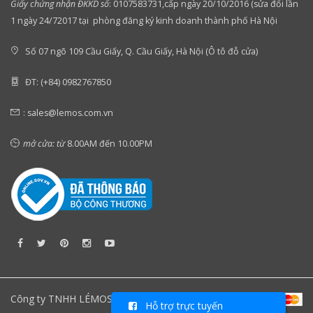
Giấy chứng nhận ĐKKD số
:
0107583731,cấp ngày 20/10/2016 (sửa đổi lần
1 ngày 24/72017 tại phòng đăng ký kinh doanh thành phố Hà Nội
Số 07 ngõ 109 Cầu Giấy, Q. Cầu Giấy, Hà Nội (Ô tô đỗ cửa)
ĐT: (+84) 0982767850
:
sales@lemos.com.vn
mở cửa: từ
8.00AM đến 10.00PM
Công ty TNHH LÉMOS Việt Nam
Hỗ trợ trực tuyến