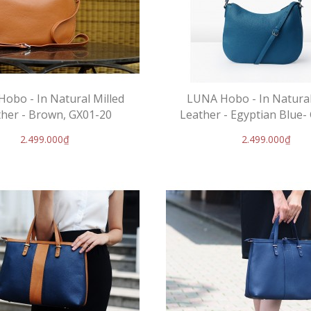
obo - In Natural Milled
LUNA Hobo - In Natural
her - Brown, GX01-20
Leather - Egyptian Blue-
2.499.000₫
2.499.000₫