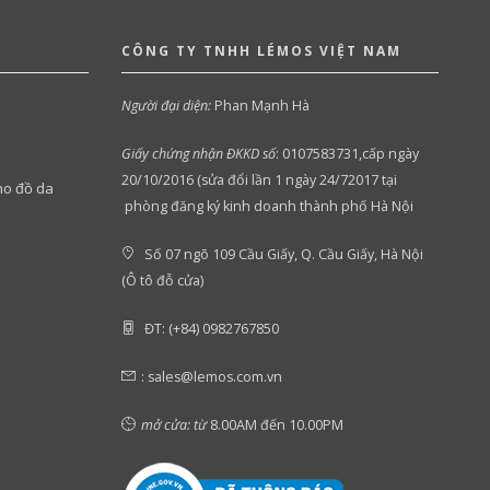
CÔNG TY TNHH LÉMOS VIỆT NAM
Người đại diện:
Phan Mạnh Hà
Giấy chứng nhận ĐKKD số
:
0107583731,cấp ngày
20/10/2016 (sửa đổi lần 1 ngày 24/72017 tại
ho đồ da
phòng đăng ký kinh doanh thành phố Hà Nội
Số 07 ngõ 109 Cầu Giấy, Q. Cầu Giấy, Hà Nội
(Ô tô đỗ cửa)
ĐT: (+84) 0982767850
:
sales@lemos.com.vn
mở cửa: từ
8.00AM đến 10.00PM