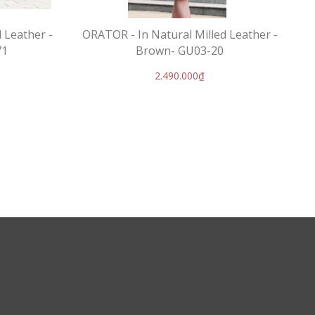
 Leather -
ORATOR - In Natural Milled Leather -
71
Brown- GU03-20
2.490.000₫