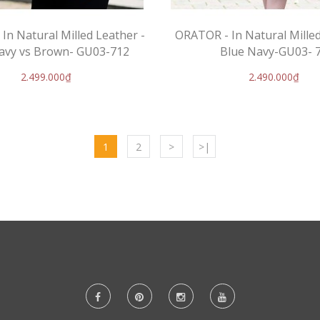
In Natural Milled Leather -
ORATOR - In Natural Milled
avy vs Brown- GU03-712
Blue Navy-GU03- 
2.499.000₫
2.490.000₫
1
2
>
>|