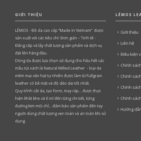
GIỚI THIỆU
LÉMOS LE
LÉMOS - Đồ da cao cấp “Made in Vietnam” được
Giới thiệu
sản xuất với các tiêu chí: Đơn giản – Tinh tế -
Liên hệ
Đẳng cấp và lấy chất lượng sản phẩm và dịch vụ
đặt lên hàng đầu.
Điều kiện 
Dòng da được lựa chọn sử dụng cho hầu hết các
Chính sác
mẫu túi xách là Natural Milled Leather - loại da
mềm mại vân hạt tự nhiên được làm từ Fullgrain
Chính sách
leather có bề mặt và độ dẻo dai tốt nhất.
Chính sác
Quy trình cắt da, tạo form, may ráp… được thực
Chính sác
hiện khắt khe và tỉ mỉ đến từng chi tiết, từng
đường kim mũi chỉ… đảm bảo sản phẩm đến tay
Hướng dẫn
người dùng chất lượng vẹn toàn và an toàn khi sử
dụng