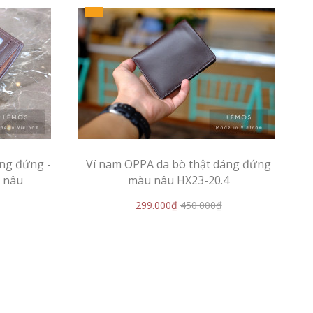
áng đứng -
Ví nam OPPA da bò thật dáng đứng
u nâu
màu nâu HX23-20.4
299.000₫
450.000₫