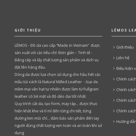
GIỚI THIỆU
LÉMOS LE
LÉMOS - Đồ da cao cấp “Made in Vietnam” được
Giới thiệu
sản xuất với các tiêu chí: Đơn giản – Tinh tế -
Liên hệ
Đẳng cấp và lấy chất lượng sản phẩm và dịch vụ
đặt lên hàng đầu.
Điều kiện 
Dòng da được lựa chọn sử dụng cho hầu hết các
Chính sác
mẫu túi xách là Natural Milled Leather - loại da
mềm mại vân hạt tự nhiên được làm từ Fullgrain
Chính sách
leather có bề mặt và độ dẻo dai tốt nhất.
Chính sác
Quy trình cắt da, tạo form, may ráp… được thực
Chính sác
hiện khắt khe và tỉ mỉ đến từng chi tiết, từng
đường kim mũi chỉ… đảm bảo sản phẩm đến tay
Hướng dẫn
người dùng chất lượng vẹn toàn và an toàn khi sử
dụng