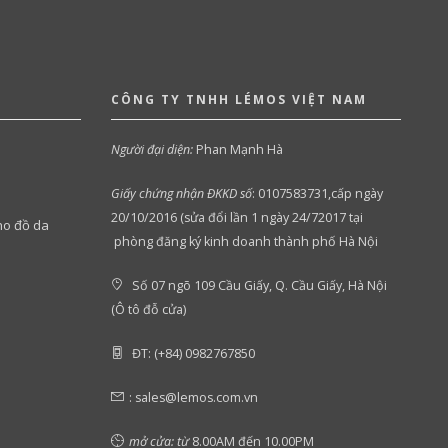
CÔNG TY TNHH LÉMOS VIỆT NAM
Người đại diện:
Phan Mạnh Hà
Giấy chứng nhận ĐKKD số
:
0107583731,cấp ngày
20/10/2016 (sửa đổi lần 1 ngày 24/72017 tại
ho đồ da
phòng đăng ký kinh doanh thành phố Hà Nội
Số 07 ngõ 109 Cầu Giấy, Q. Cầu Giấy, Hà Nội
(Ô tô đỗ cửa)
ĐT: (+84) 0982767850
:
sales@lemos.com.vn
mở cửa: từ
8.00AM đến 10.00PM