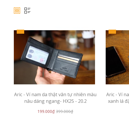
Aric - Ví nam da thật vân tự nhiên màu
Aric - Ví 
nâu dáng ngang- HX25 - 20.2
xanh lá đ
199.000₫
399.000₫