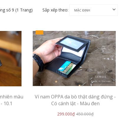
ổng số 9 (1 Trang)
Sắp xếp theo:
ự nhiên màu
Ví nam OPPA da bò thật dáng đứng -
- 10.1
Có cánh lật - Màu đen
299.000₫
450.000₫