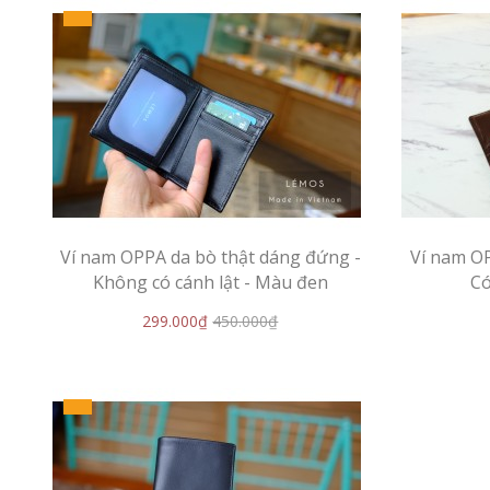
Ví nam OPPA da bò thật dáng đứng -
Ví nam OP
Không có cánh lật - Màu đen
Có
299.000₫
450.000₫