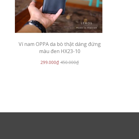
Ví nam OPPA da bò thật dáng đứng
màu đen HX23-10
299.000₫
450.000₫