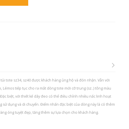
túi tote sz34, sz40 được khách hàng ủng hộ và đón nhận. Vẫn với
ấp, Lémos tiếp tục cho ra mắt dòng tote mới cỡ trung (sz..) tông màu
ặc biệt, với thiết kế dây đeo có thể điều chỉnh nhiều nấc linh hoạt
g sử dụng và di chuyển. Điểm nhấn đặc biệt của dòng này là có thêm
vàng óng tuyệt đẹp, tăng thêm sự lựa chọn cho khách hàng.
n