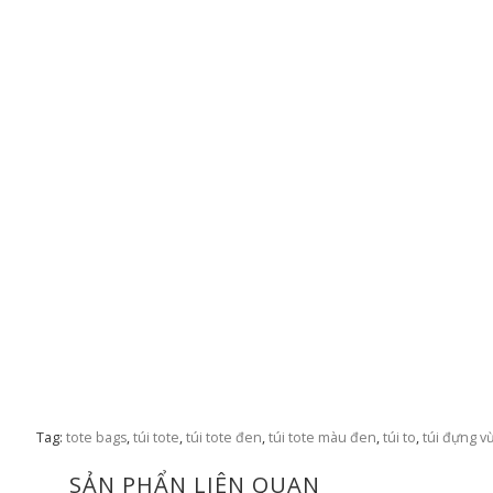
Tag:
tote bags
,
túi tote
,
túi tote đen
,
túi tote màu đen
,
túi to
,
túi đựng v
SẢN PHẨN LIÊN QUAN