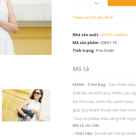
Thêm vào DS yêu thích
Nhà sản xuất:
LÉMOS Leather
Mã sản phẩm:
GW01-10
Tình trạng:
Pre-Order
Mô tả
KIARA - Tote bag
- Sau nhiều mẫu 
chất liệu da mill hạt tự nhiên cao c
ấm như nâu, xanh rêu, xanh navy... Đ
giúp Quý khách thuận tiện hơn tron
1 loại da pullup màu vàng mật ong 
Mô tả chi tiết:
- Chất liệu:
Da mill vân hạt tự nhiê