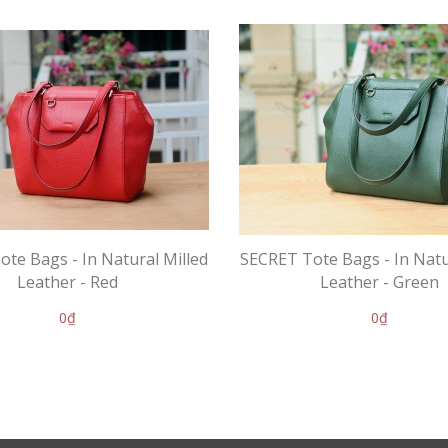
te Bags - In Natural Milled
SECRET Tote Bags - In Natu
Leather - Red
Leather - Green
0₫
0₫