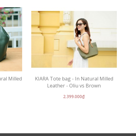
ral Milled
KIARA Tote bag - In Natural Milled
KI
Leather - Oliu vs Brown
2.399.000₫