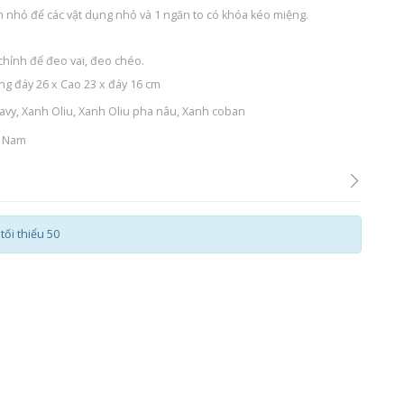
ăn nhỏ để các vật dụng nhỏ và 1 ngăn to có khóa kéo miệng.
 chỉnh để đeo vai, đeo chéo.
g đáy 26 x Cao 23 x đáy 16 cm
vy, Xanh Oliu, Xanh Oliu pha nâu, Xanh coban
t Nam
ối thiểu 50