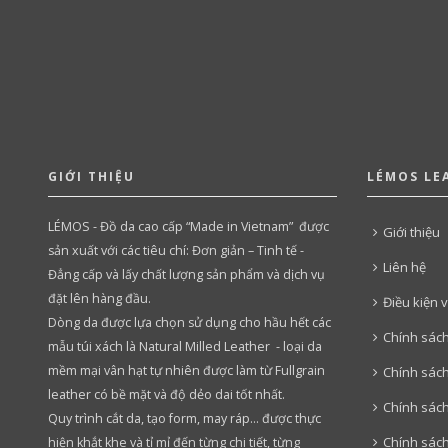
GIỚI THIỆU
LÉMOS LE
LÉMOS - Đồ da cao cấp “Made in Vietnam” được
Giới thiệu
sản xuất với các tiêu chí: Đơn giản – Tinh tế -
Liên hệ
Đẳng cấp và lấy chất lượng sản phẩm và dịch vụ
đặt lên hàng đầu.
Điều kiện 
Dòng da được lựa chọn sử dụng cho hầu hết các
Chính sác
mẫu túi xách là Natural Milled Leather - loại da
mềm mại vân hạt tự nhiên được làm từ Fullgrain
Chính sách
leather có bề mặt và độ dẻo dai tốt nhất.
Chính sác
Quy trình cắt da, tạo form, may ráp… được thực
Chính sác
hiện khắt khe và tỉ mỉ đến từng chi tiết, từng