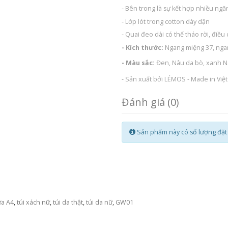
- Bên trong là sự kết hợp nhiều ng
- Lớp lót trong cotton dày dặn
- Quai đeo dài có thể tháo rời, điều
- Kích thước:
Ngang miệng 37, ngan
- Màu sắc:
Đen, Nâu da bò, xanh Na
- Sản xuất bởi LÉMOS - Made in Việ
Đánh giá (0)
Sản phẩm này có số lượng đặt t
ừa A4
,
túi xách nữ
,
túi da thật
,
túi da nữ
,
GW01