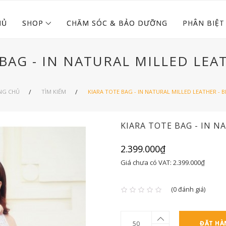
HỦ
SHOP
CHĂM SÓC & BẢO DƯỠNG
PHÂN BIỆT
BAG - IN NATURAL MILLED LEA
NG CHỦ
TÌM KIẾM
KIARA TOTE BAG - IN NATURAL MILLED LEATHER - 
KIARA TOTE BAG - IN N
2.399.000₫
Giá chưa có VAT: 2.399.000₫
(0 đánh giá)
ĐẶT HÀ