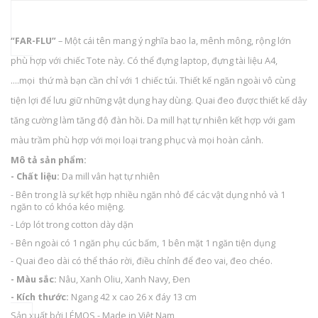
“FAR-FLU”
– Một cái tên mang ý nghĩa bao la, mênh mông, rộng lớn
phù hợp với chiếc Tote này. Có thể đựng laptop, đựng tài liệu A4,
….mọi thứ mà bạn cần chỉ với 1 chiếc túi. Thiết kế ngăn ngoài vô cùng
tiện lợi để lưu giữ những vật dụng hay dùng. Quai đeo được thiết kế dây
tăng cường làm tăng độ đàn hồi. Da mill hạt tự nhiên kết hợp với gam
màu trầm phù hợp với mọi loại trang phục và mọi hoàn cảnh.
Mô tả sản phẩm:
- Chất liệu:
Da mill vân hạt tự nhiên
- Bên trong là sự kết hợp nhiều ngăn nhỏ để các vật dụng nhỏ và 1
ngăn to có khóa kéo miệng.
- Lớp lót trong cotton dày dặn
- Bên ngoài có 1 ngăn phụ cúc bấm, 1 bên mặt 1 ngăn tiện dụng
- Quai đeo dài có thể tháo rời, điều chỉnh để đeo vai, đeo chéo.
- Màu sắc:
Nâu, Xanh Oliu, Xanh Navy, Đen
- Kích thước:
Ngang 42 x cao 26 x đáy 13 cm
Sản xuất bởi LÉMOS - Made in Việt Nam