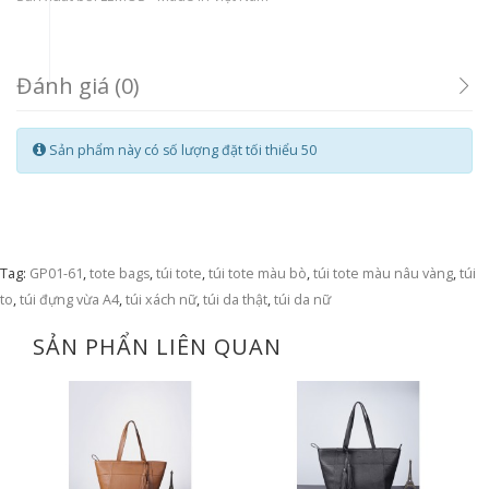
Đánh giá (0)
Sản phẩm này có số lượng đặt tối thiểu 50
Tag:
GP01-61
,
tote bags
,
túi tote
,
túi tote màu bò
,
túi tote màu nâu vàng
,
túi
to
,
túi đựng vừa A4
,
túi xách nữ
,
túi da thật
,
túi da nữ
SẢN PHẨN LIÊN QUAN