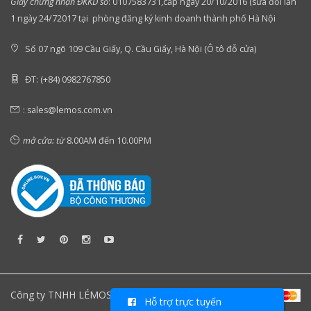
Giấy chứng nhận ĐKKD số
:
0107583731,cấp ngày 20/10/2016 (sửa đổi lần
1 ngày 24/72017 tại phòng đăng ký kinh doanh thành phố Hà Nội
Số 07 ngõ 109 Cầu Giấy, Q. Cầu Giấy, Hà Nội (Ô tô đỗ cửa)
ĐT: (+84) 0982767850
:
sales@lemos.com.vn
mở cửa: từ
8.00AM đến 10.00PM
Công ty TNHH LÉMOS Việt Nam
Hỗ trợ trực tuyến