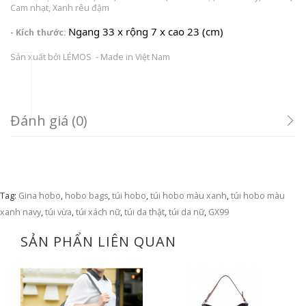
Cam nhạt, Xanh rêu đậm
Ngang 33 x rộng 7 x cao 23 (cm)
- Kích thước:
Sản xuất bởi LÉMOS - Made in Việt Nam
Đánh giá (0)
Tag:
Gina hobo
,
hobo bags
,
túi hobo
,
túi hobo màu xanh
,
túi hobo màu
xanh navy
,
túi vừa
,
túi xách nữ
,
túi da thật
,
túi da nữ
,
GX99
SẢN PHẨN LIÊN QUAN